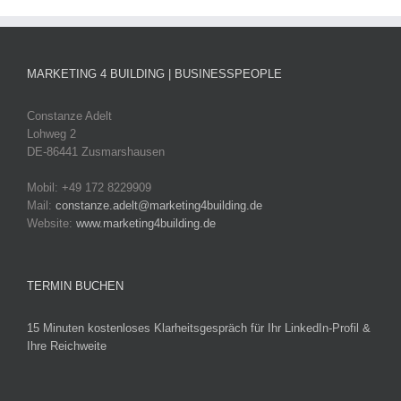
MARKETING 4 BUILDING | BUSINESSPEOPLE
Constanze Adelt
Lohweg 2
DE-86441 Zusmarshausen
Mobil: +49 172 8229909
Mail:
constanze.adelt@marketing4building.de
Website:
www.marketing4building.de
TERMIN BUCHEN
15 Minuten kostenloses Klarheitsgespräch für Ihr LinkedIn-Profil &
Ihre Reichweite