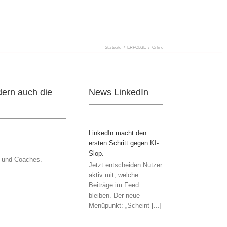
Startseite
/
ERFOLGE
/
Online
dern auch die
News LinkedIn
LinkedIn macht den
ersten Schritt gegen KI-
Slop.
e und Coaches.
Jetzt entscheiden Nutzer
aktiv mit, welche
Beiträge im Feed
bleiben. Der neue
Menüpunkt: „Scheint [...]