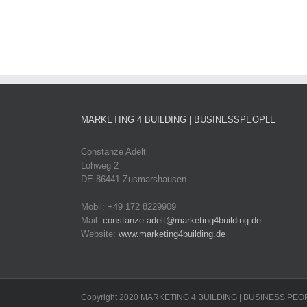
MARKETING 4 BUILDING | BUSINESSPEOPLE
Constanze Adelt
Lohweg 2
DE-86441 Zusmarshausen
Mobil: +49 172 8229909
Mail:
constanze.adelt@marketing4building.de
Website:
www.marketing4building.de
Copyright 2020 MARKETING 4 BUILDING | BUSINESS PEOPLE