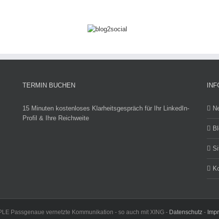
TERMIN BUCHEN
INF
15 Minuten kostenloses Klarheitsgespräch für Ihr LinkedIn-
N
Profil & Ihre Reichweite
Bl
S
Ko
 Passgenaue vernetzte Kommunikation - so auch mit XING -
Datenschutz
-
Imp