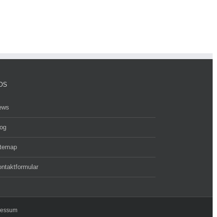
OS
ews
og
itemap
ntaktformular
ressum