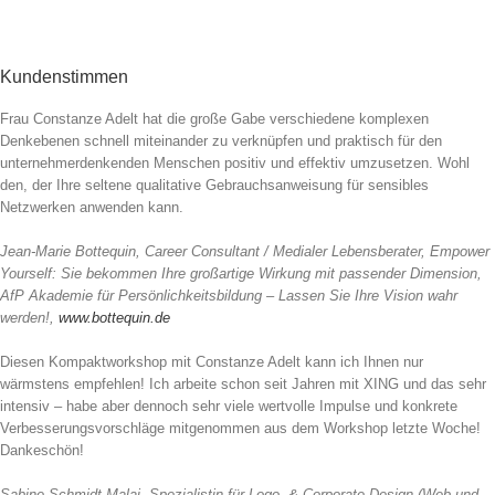
Kundenstimmen
Frau Constanze Adelt hat die große Gabe verschiedene komplexen
Denkebenen schnell miteinander zu verknüpfen und praktisch für den
unternehmerdenkenden Menschen positiv und effektiv umzusetzen. Wohl
den, der Ihre seltene qualitative Gebrauchsanweisung für sensibles
Netzwerken anwenden kann.
Jean-Marie Bottequin, Career Consultant / Medialer Lebensberater, Empower
Yourself: Sie bekommen Ihre großartige Wirkung mit passender Dimension,
AfP Akademie für Persönlichkeitsbildung – Lassen Sie Ihre Vision wahr
werden!,
www.bottequin.de
Diesen Kompaktworkshop mit Constanze Adelt kann ich Ihnen nur
wärmstens empfehlen! Ich arbeite schon seit Jahren mit XING und das sehr
intensiv – habe aber dennoch sehr viele wertvolle Impulse und konkrete
Verbesserungsvorschläge mitgenommen aus dem Workshop letzte Woche!
Dankeschön!
Sabine Schmidt-Malaj, Spezialistin für Logo- & Corporate Design (Web und