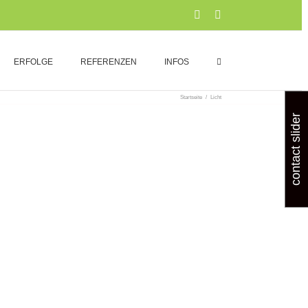
Xing
LinkedIn
ERFOLGE
REFERENZEN
INFOS
Startseite
/
Licht
contact slider
LDING
familie Neues zu XING