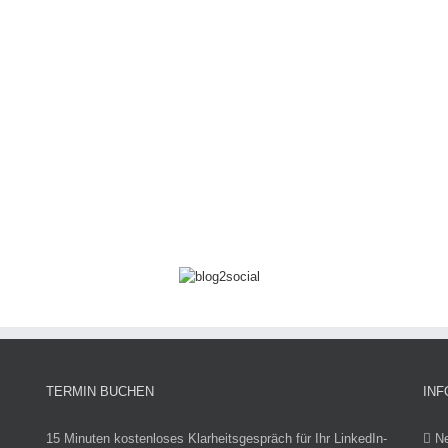
TERMIN BUCHEN
INF
15 Minuten kostenloses Klarheitsgespräch für Ihr LinkedIn-
N