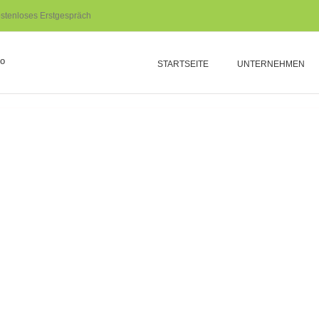
stenloses Erstgespräch
STARTSEITE
UNTERNEHMEN
XAL
Auftraggeber
Licht
MARKETING 4 BUI
XAL Print: Konzept Broschüre - Produkt
MEHR ERFAHREN