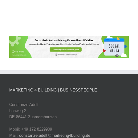
MARKETING 4 BUILDING | BUSINESSPEOPLE
Constanze Adelt
Lohweg 2
DE-86441 Zusmarshausen
Mobil: +49 172 8229909
Mail:
constanze.adelt@marketing4building.de