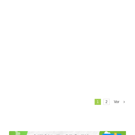
PREPRESS GMBH
Auftraggeber
MARKETING 4 BUSINESS PEOPLE
Netzwerken
XING
PREPRESS GMBH Social Media: XING-Profile für
Geschäftsführung und Unternehmen Neues zu XING
MEHR ERFAHREN
1
2
Vor