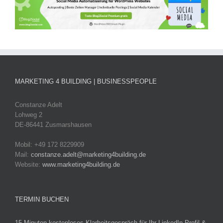
MARKETING 4 BUILDING | BUSINESSPEOPLE
Constanze Adelt
Lohweg 2
DE-86441 Zusmarshausen
Mobil: +49 172 8229909
Mail:
constanze.adelt@marketing4building.de
Website:
www.marketing4building.de
TERMIN BUCHEN
15 Minuten kostenloses Klarheitsgespräch für Ihr LinkedIn-Profil &