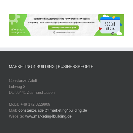
MARKETING 4 BUILDING | BUSINESSPEOPLE
Constanze Adelt
Lohweg 2
DE-86441 Zusmarshausen
Mobil: +49 172 8229909
Mail:
constanze.adelt@marketing4building.de
Website:
www.marketing4building.de