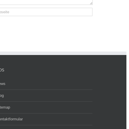
OS
ews
og
itemap
ntaktformular