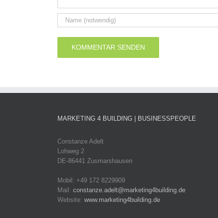
MARKETING 4 BUILDING | BUSINESSPEOPLE
Constanze Adelt
Lohweg 2
DE-86441 Zusmarshausen
Mobil: +49 172 8229909
Mail:
constanze.adelt@marketing4building.de
Website:
www.marketing4building.de