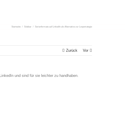
Startseite
/
Sidebar
/
Serienformate auf LinkedIn als Alternative zur Loopstrategie
Zurück
Vor
inkedIn und sind für sie leichter zu handhaben.