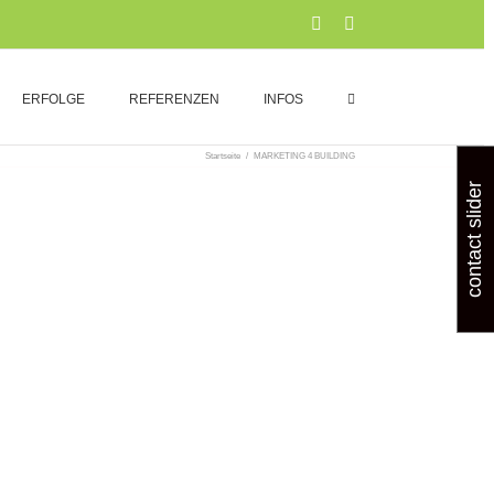
Xing
LinkedIn
ERFOLGE
REFERENZEN
INFOS
Startseite
/
MARKETING 4 BUILDING
contact slider
G
eite, ELEKTRON Neues zu XING