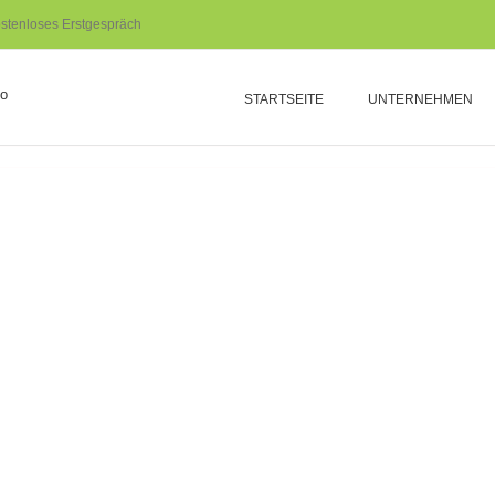
stenloses Erstgespräch
STARTSEITE
UNTERNEHMEN
WEB REPUBLIC
Agentur
Licht
MARKETING 4 BUILDIN
WEB REPUBLIC Online: Relaunch Webs
MEHR ERFAHREN