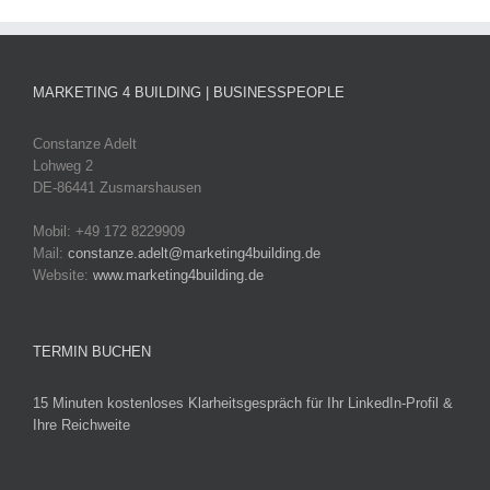
MARKETING 4 BUILDING | BUSINESSPEOPLE
Constanze Adelt
Lohweg 2
DE-86441 Zusmarshausen
Mobil: +49 172 8229909
Mail:
constanze.adelt@marketing4building.de
Website:
www.marketing4building.de
TERMIN BUCHEN
15 Minuten kostenloses Klarheitsgespräch für Ihr LinkedIn-Profil &
Ihre Reichweite