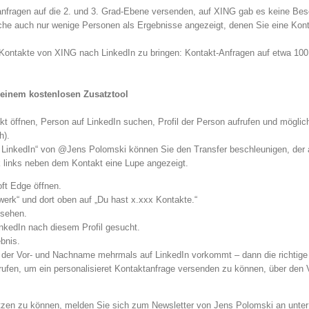
nfragen auf die 2. und 3. Grad-Ebene versenden, auf XING gab es keine Bes
che auch nur wenige Personen als Ergebnisse angezeigt, denen Sie eine Kon
 Kontakte von XING nach LinkedIn zu bringen: Kontakt-Anfragen auf etwa 100 
 einem kostenlosen Zusatztool
kt öffnen, Person auf LinkedIn suchen, Profil der Person aufrufen und möglic
h).
inkedIn“ von @Jens Polomski können Sie den Transfer beschleunigen, der au
rk links neben dem Kontakt eine Lupe angezeigt.
ft Edge öffnen.
erk“ und dort oben auf „Du hast x.xxx Kontakte.“
 sehen.
inkedIn nach diesem Profil gesucht.
bnis.
 der Vor- und Nachname mehrmals auf LinkedIn vorkommt – dann die richtig
ufrufen, um ein personalisieret Kontaktanfrage versenden zu können, über de
tzen zu können, melden Sie sich zum Newsletter von Jens Polomski an unte