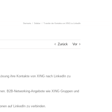
Startseite
/
Sidebar
/
Transfer der Kontakte von XING zu LinkedIn
Zurück
Vor
 Lösung ihre Kontakte von XING nach LinkedIn zu
kommen. B2B-Networking-Angebote wie XING Gruppen und
onen auf LinkedIn zu verbinden.