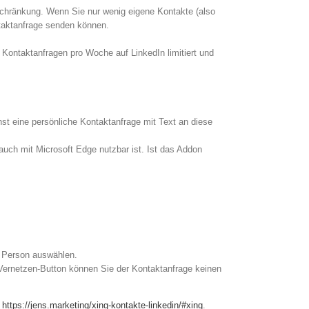
chränkung. Wenn Sie nur wenig eigene Kontakte (also
taktanfrage senden können.
Kontaktanfragen pro Woche auf LinkedIn limitiert und
hst eine persönliche Kontaktanfrage mit Text an diese
ch mit Microsoft Edge nutzbar ist. Ist das Addon
e Person auswählen.
n Vernetzen-Button können Sie der Kontaktanfrage keinen
r
https://jens.marketing/xing-kontakte-linkedin/#xing
.