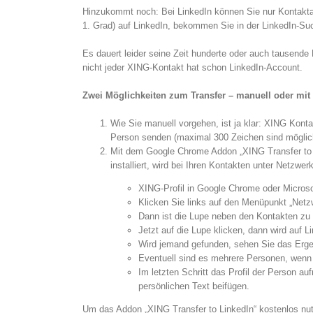
Hinzukommt noch: Bei LinkedIn können Sie nur Kontakta
1. Grad) auf LinkedIn, bekommen Sie in der LinkedIn-Su
Es dauert leider seine Zeit hunderte oder auch tausende
nicht jeder XING-Kontakt hat schon LinkedIn-Account.
Zwei Möglichkeiten zum Transfer – manuell oder mit
Wie Sie manuell vorgehen, ist ja klar: XING Konta
Person senden (maximal 300 Zeichen sind möglic
Mit dem Google Chrome Addon „XING Transfer to L
installiert, wird bei Ihren Kontakten unter Netzwe
XING-Profil in Google Chrome oder Microso
Klicken Sie links auf den Menüpunkt „Netzw
Dann ist die Lupe neben den Kontakten zu
Jetzt auf die Lupe klicken, dann wird auf L
Wird jemand gefunden, sehen Sie das Erge
Eventuell sind es mehrere Personen, wenn
Im letzten Schritt das Profil der Person a
persönlichen Text beifügen.
Um das Addon „XING Transfer to LinkedIn“ kostenlos nu