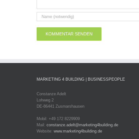
MARKETING 4 BUILDING | BUSINESSPEOPLE
Constanze Adelt
Lohweg 2
DE-86441 Zusmarshausen
Mobil: +49 172 8229909
Mail:
constanze.adelt@marketing4building.de
Website:
www.marketing4building.de