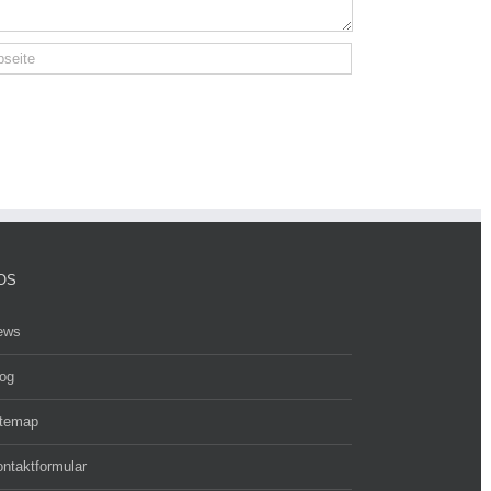
OS
ews
og
itemap
ntaktformular