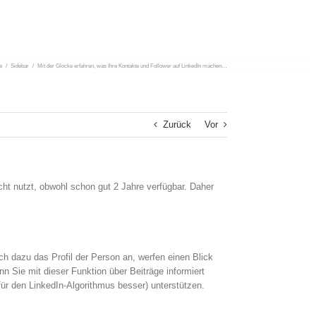
e
/
Sidebar
/
Mit der Glocke erfahren, was Ihre Kontakte und Follower auf LinkedIn machen…
Zurück
Vor
cht nutzt, obwohl schon gut 2 Jahre verfügbar. Daher
 dazu das Profil der Person an, werfen einen Blick
n Sie mit dieser Funktion über Beiträge informiert
ür den LinkedIn-Algorithmus besser) unterstützen.