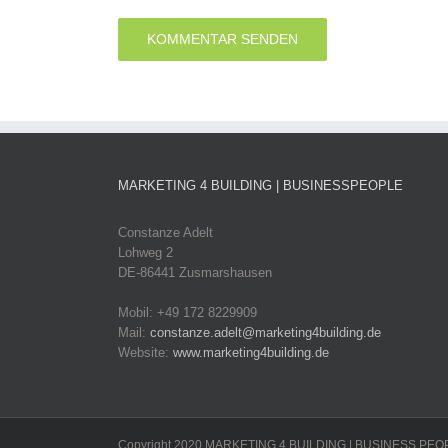
MARKETING 4 BUILDING | BUSINESSPEOPLE
Constanze Adelt
Lohweg 2
DE-86441 Zusmarshausen
Mobil: +49 172 8229909
Mail:
constanze.adelt@marketing4building.de
Website:
www.marketing4building.de
Copyright 2020 MARKETING 4 BUILDING | BUSINESS PEOPLE