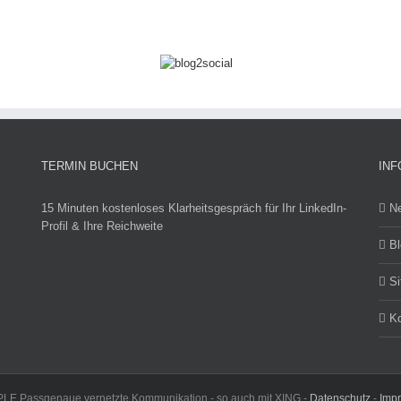
TERMIN BUCHEN
INF
15 Minuten kostenloses Klarheitsgespräch für Ihr LinkedIn-
N
Profil & Ihre Reichweite
Bl
S
Ko
 Passgenaue vernetzte Kommunikation - so auch mit XING -
Datenschutz
-
Imp