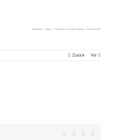
Startseite
/
News
/
Präsenz in sozialen Netzen – Sailer GmbH
Zurück
Vor
Facebook
Twitter
LinkedIn
E-
Mail