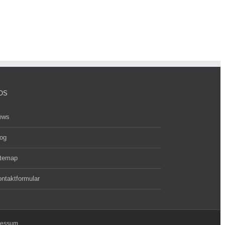
OS
ews
og
itemap
ntaktformular
ressum