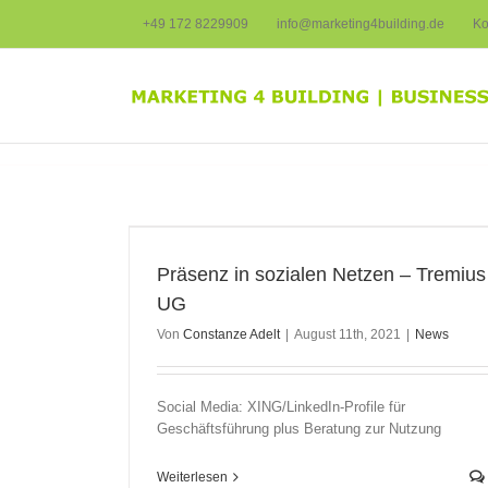
Zum
+49 172 8229909
info@marketing4building.de
Ko
Inhalt
springen
Tremius UG
Präsenz in sozialen Netzen – Tremius
UG
Von
Constanze Adelt
|
August 11th, 2021
|
News
Social Media: XING/LinkedIn-Profile für
Geschäftsführung plus Beratung zur Nutzung
Weiterlesen