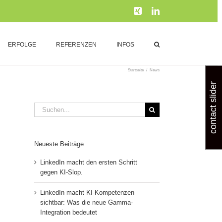
Xing
LinkedIn
ERFOLGE
REFERENZEN
INFOS
Startseite
/
News
contact slider
Suche
nach:
Neueste Beiträge
LinkedIn macht den ersten Schritt
gegen KI-Slop.
LinkedIn macht KI-Kompetenzen
sichtbar: Was die neue Gamma-
Integration bedeutet