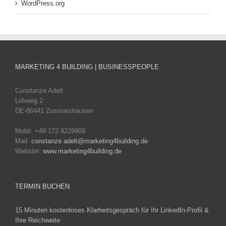
WordPress.org
MARKETING 4 BUILDING | BUSINESSPEOPLE
Constanze Adelt
Lohweg 2
DE-86441 Zusmarshausen
Mobil: +49 172 8229909
Mail:
constanze.adelt@marketing4building.de
Website:
www.marketing4building.de
TERMIN BUCHEN
15 Minuten kostenloses Klarheitsgespräch für Ihr LinkedIn-Profil &
Ihre Reichweite