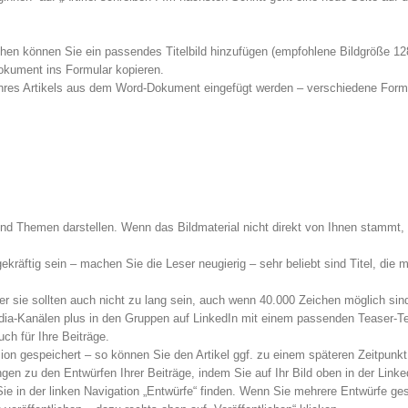
en können Sie ein passendes Titelbild hinzufügen (empfohlene Bildgröße 128
okument ins Formular kopieren.
 Ihres Artikels aus dem Word-Dokument eingefügt werden – verschiedene Form
 und Themen darstellen. Wenn das Bildmaterial nicht direkt von Ihnen stammt,
ekräftig sein – machen Sie die Leser neugierig – sehr beliebt sind Titel, die
r sie sollten auch nicht zu lang sein, auch wenn 40.000 Zeichen möglich sin
edia-Kanälen plus in den Gruppen auf LinkedIn mit einem passenden Teaser-T
uch für Ihre Beiträge.
sion gespeichert – so können Sie den Artikel ggf. zu einem späteren Zeitpunkt
ngen zu den Entwürfen Ihrer Beiträge, indem Sie auf Ihr Bild oben in der Linked
Sie in der linken Navigation „Entwürfe“ finden. Wenn Sie mehrere Entwürfe g