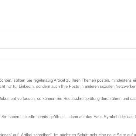
hten, sollten Sie regelmäßig Artikel zu Ihren Themen posten, mindestens ei
cht nur für LinkedIn, sondern auch Ihre Posts in anderen sozialen Netzwerken
Dokument verfassen, so können Sie Rechtschreibprüfung durchführen und das V
der Sie haben LinkedIn bereits geöffnet – dann auf das Haus-Symbol oder das
nnen“ auf „Artikel schreiben“. Im nächsten Schritt geht eine neue Seite auf u