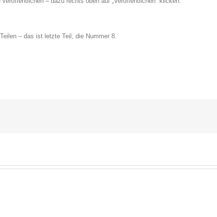
u veröffentlichen – dazu rechts oben auf „Veröffentlichen“ klicken.
eilen – das ist letzte Teil, die Nummer 8.