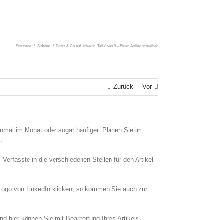
Startseite
/
Sidebar
/
Posts & Co auf LinkedIn, Teil 8 von 8 – Einen Artikel schreiben
Zurück
Vor
nmal im Monat oder sogar häufiger. Planen Sie im
.
erfasste in die verschiedenen Stellen für den Artikel
 Logo von LinkedIn klicken, so kommen Sie auch zur
nd hier können Sie mit Bearbeitung Ihres Artikels