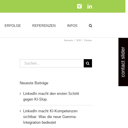
Xing
LinkedIn
ERFOLGE
REFERENZEN
INFOS
Startseite
/
2018
/
Oktober
contact slider
Suche
nach:
Neueste Beiträge
LinkedIn macht den ersten Schritt
gegen KI-Slop.
LinkedIn macht KI-Kompetenzen
sichtbar: Was die neue Gamma-
Integration bedeutet