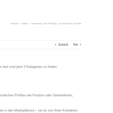
Startseite
/
Sidebar
/
Veränderung in der XING App – neue Ansicht der Startseite
Zurück
Vor
dort sind jetzt 3 Kategorien zu finden:
rsönlichen Profilen wie Position oder Unternehmen,
en in den Marktplätzen) – sei es von Ihren Kontakten