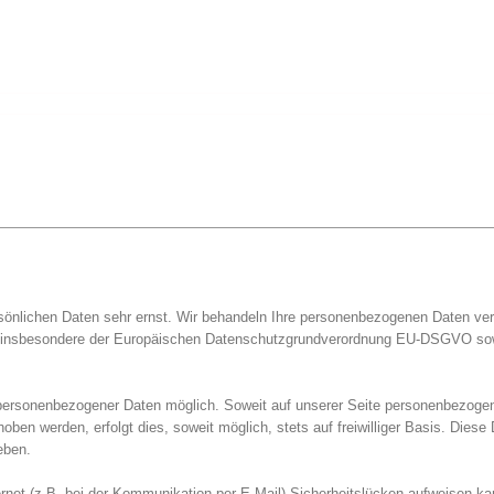
sönlichen Daten sehr ernst. Wir behandeln Ihre personenbezogenen Daten ver
n, insbesondere der Europäischen Datenschutzgrundverordnung EU-DSGVO sow
 personenbezogener Daten möglich. Soweit auf unserer Seite personenbezoge
oben werden, erfolgt dies, soweit möglich, stets auf freiwilliger Basis. Dies
eben.
ernet (z.B. bei der Kommunikation per E-Mail) Sicherheitslücken aufweisen ka