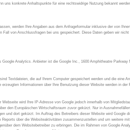
enn uns konkrete Anhaltspunkte für eine rechtswidrige Nutzung bekannt werde
ssen, werden Ihre Angaben aus dem Anfrageformular inklusive der von Ihne
 Fall von Anschlussfragen bei uns gespeichert. Diese Daten geben wir nicht 
Google Analytics. Anbieter ist die Google Inc., 1600 Amphitheatre Parkway
sind Textdateien, die auf Ihrem Computer gespeichert werden und die eine A
e erzeugten Informationen über Ihre Benutzung dieser Website werden in der 
er Webseite wird Ihre IP-Adresse von Google jedoch innerhalb von Mitgliedst
er den Europäischen Wirtschaftsraum zuvor gekürzt. Nur in Ausnahmefällen w
n und dort gekürzt. Im Auftrag des Betreibers dieser Website wird Google d
 Reports über die Websiteaktivitäten zusammenzustellen und um weitere mi
egenüber dem Websitebetreiber zu erbringen. Die im Rahmen von Google Analy