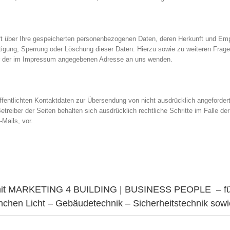
nft über Ihre gespeicherten personenbezogenen Daten, deren Herkunft und Em
htigung, Sperrung oder Löschung dieser Daten. Hierzu sowie zu weiteren Fra
er der im Impressum angegebenen Adresse an uns wenden.
fentlichten Kontaktdaten zur Übersendung von nicht ausdrücklich angeforder
etreiber der Seiten behalten sich ausdrücklich rechtliche Schritte im Falle de
Mails, vor.
e mit MARKETING 4 BUILDING | BUSINESS PEOPLE – für 
chen Licht – Gebäudetechnik – Sicherheitstechnik sowie