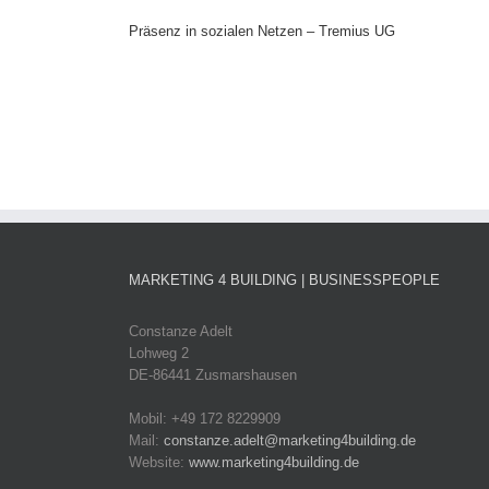
Präsenz in sozialen Netzen – Tremius UG
MARKETING 4 BUILDING | BUSINESSPEOPLE
Constanze Adelt
Lohweg 2
DE-86441 Zusmarshausen
Mobil: +49 172 8229909
Mail:
constanze.adelt@marketing4building.de
Website:
www.marketing4building.de