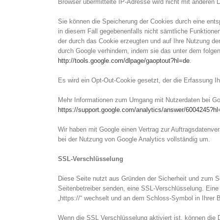
Browser übermittelte IP-Adresse wird nicht mit andere
Sie können die Speicherung der Cookies durch eine entsp
in diesem Fall gegebenenfalls nicht sämtliche Funktione
der durch das Cookie erzeugten und auf Ihre Nutzung der
durch Google verhindern, indem sie das unter dem folgend
http://tools.google.com/dlpage/gaoptout?hl=de
.
Es wird ein Opt-Out-Cookie gesetzt, der die Erfassung I
Mehr Informationen zum Umgang mit Nutzerdaten bei Goog
https://support.google.com/analytics/answer/6004245?hl
Wir haben mit Google einen Vertrag zur Auftragsdatenv
bei der Nutzung von Google Analytics vollständig um.
SSL-Verschlüsselung
Diese Seite nutzt aus Gründen der Sicherheit und zum Sch
Seitenbetreiber senden, eine SSL-Verschlüsselung. Eine 
„https://“ wechselt und an dem Schloss-Symbol in Ihrer B
Wenn die SSL Verschlüsselung aktiviert ist, können die D