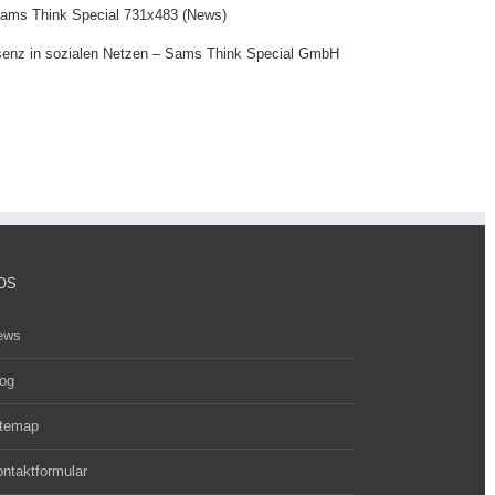
senz in sozialen Netzen – Sams Think Special GmbH
OS
ews
og
itemap
ntaktformular