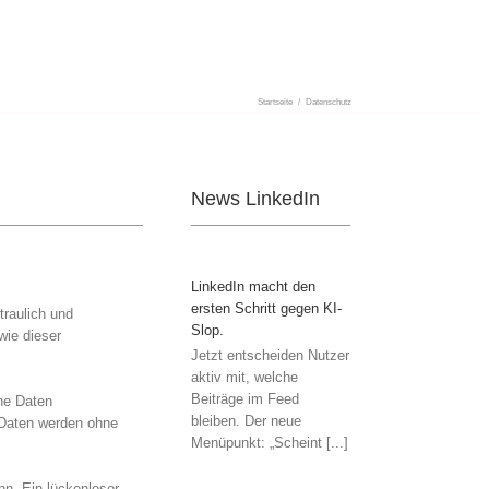
Startseite
/
Datenschutz
News LinkedIn
LinkedIn macht den
ersten Schritt gegen KI-
traulich und
Slop.
ie dieser
Jetzt entscheiden Nutzer
aktiv mit, welche
Beiträge im Feed
ne Daten
bleiben. Der neue
e Daten werden ohne
Menüpunkt: „Scheint [...]
nn. Ein lückenloser