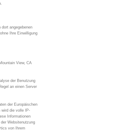
n.
n dort angegebenen
ohne Ihre Einwilligung
 Mountain View, CA
nalyse der Benutzung
Regel an einen Server
aaten der Europäischen
ird die volle IP-
iese Informationen
t der Websitenutzung
tics von Ihrem