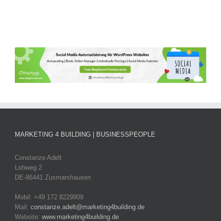
MARKETING 4 BUILDING | BUSINESSPEOPLE
Constanze Adelt
Lohweg 2
DE-86441 Zusmarshausen
Mobil: +49 172 8229909
Mail:
constanze.adelt@marketing4building.de
Website:
www.marketing4building.de