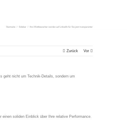
Startseite
/
Sidebar
/
Ihre Wettbewerber werden auf LinkedIn für Sie jetzt transparenter
Zurück
Vor
Es geht nicht um Technik-Details, sondern um
inen soliden Einblick über Ihre relative Performance.