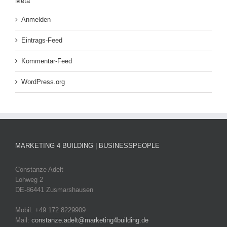
Meta
Anmelden
Eintrags-Feed
Kommentar-Feed
WordPress.org
MARKETING 4 BUILDING | BUSINESSPEOPLE
Constanze Adelt
Lohweg 2
DE-86441 Zusmarshausen
Mobil: +49 172 8229909
Mail:
constanze.adelt@marketing4building.de