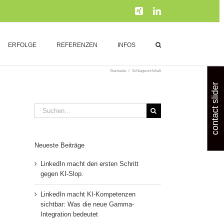
Xing
LinkedIn
ERFOLGE
REFERENZEN
INFOS
Startseite
/
Schlagwort:
Inhalt
contact slider
Suche
nach:
Neueste Beiträge
LinkedIn macht den ersten Schritt
gegen KI-Slop.
LinkedIn macht KI-Kompetenzen
sichtbar: Was die neue Gamma-
Integration bedeutet