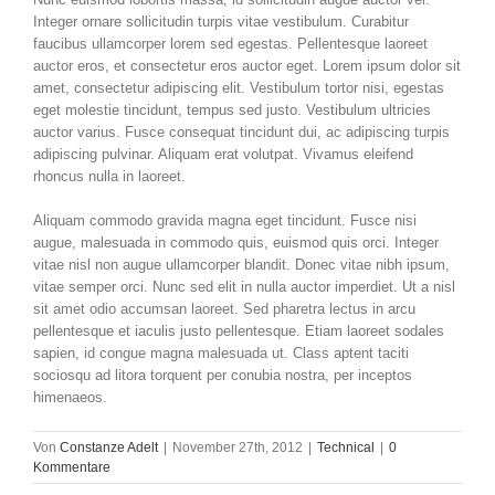
Integer ornare sollicitudin turpis vitae vestibulum. Curabitur
faucibus ullamcorper lorem sed egestas. Pellentesque laoreet
auctor eros, et consectetur eros auctor eget. Lorem ipsum dolor sit
amet, consectetur adipiscing elit. Vestibulum tortor nisi, egestas
eget molestie tincidunt, tempus sed justo. Vestibulum ultricies
auctor varius. Fusce consequat tincidunt dui, ac adipiscing turpis
adipiscing pulvinar. Aliquam erat volutpat. Vivamus eleifend
rhoncus nulla in laoreet.
Aliquam commodo gravida magna eget tincidunt. Fusce nisi
augue, malesuada in commodo quis, euismod quis orci. Integer
vitae nisl non augue ullamcorper blandit. Donec vitae nibh ipsum,
vitae semper orci. Nunc sed elit in nulla auctor imperdiet. Ut a nisl
sit amet odio accumsan laoreet. Sed pharetra lectus in arcu
pellentesque et iaculis justo pellentesque. Etiam laoreet sodales
sapien, id congue magna malesuada ut. Class aptent taciti
sociosqu ad litora torquent per conubia nostra, per inceptos
himenaeos.
Von
Constanze Adelt
|
November 27th, 2012
|
Technical
|
0
Kommentare