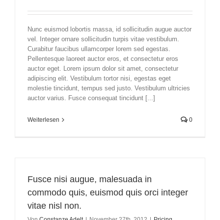
Nunc euismod lobortis massa, id sollicitudin augue auctor
vel. Integer ornare sollicitudin turpis vitae vestibulum.
Curabitur faucibus ullamcorper lorem sed egestas.
Pellentesque laoreet auctor eros, et consectetur eros
auctor eget. Lorem ipsum dolor sit amet, consectetur
adipiscing elit. Vestibulum tortor nisi, egestas eget
molestie tincidunt, tempus sed justo. Vestibulum ultricies
auctor varius. Fusce consequat tincidunt [...]
Weiterlesen
0
Fusce nisi augue, malesuada in
commodo quis, euismod quis orci integer
vitae nisl non.
Von
Constanze Adelt
|
November 27th, 2012
|
Pricing