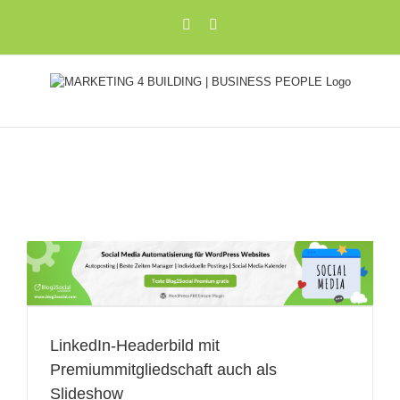
Zum
Xing
LinkedIn
Inhalt
springen
s
LinkedIn-Headerbild mit
Premiummitgliedschaft auch als
Slideshow