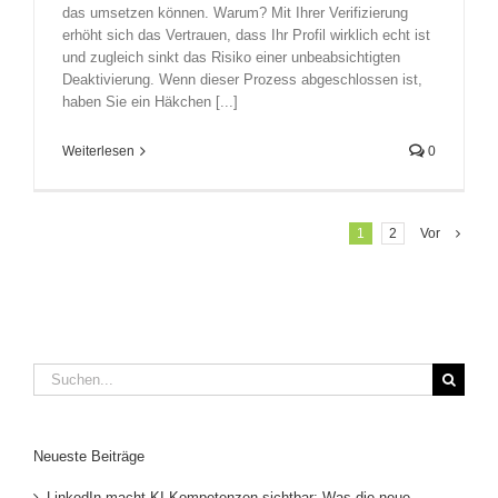
das umsetzen können. Warum? Mit Ihrer Verifizierung
erhöht sich das Vertrauen, dass Ihr Profil wirklich echt ist
und zugleich sinkt das Risiko einer unbeabsichtigten
Deaktivierung. Wenn dieser Prozess abgeschlossen ist,
haben Sie ein Häkchen [...]
Weiterlesen
0
1
2
Vor
Suche
nach:
Neueste Beiträge
LinkedIn macht KI-Kompetenzen sichtbar: Was die neue