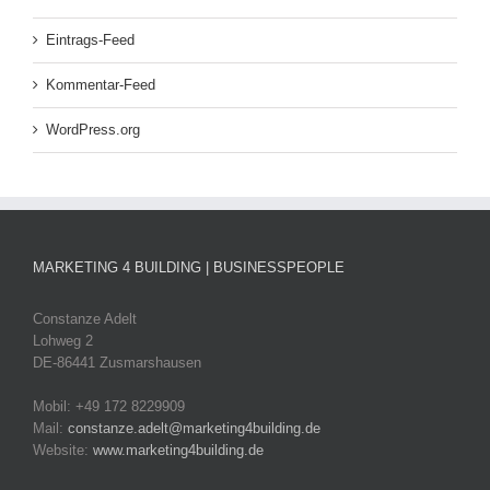
Eintrags-Feed
Kommentar-Feed
WordPress.org
MARKETING 4 BUILDING | BUSINESSPEOPLE
Constanze Adelt
Lohweg 2
DE-86441 Zusmarshausen
Mobil: +49 172 8229909
Mail:
constanze.adelt@marketing4building.de
Website:
www.marketing4building.de