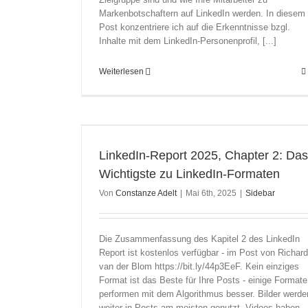
Markenbotschaftern auf LinkedIn werden. In diesem
Post konzentriere ich auf die Erkenntnisse bzgl.
Inhalte mit dem LinkedIn-Personenprofil, [...]
Weiterlesen
s Wichtigste zu
LinkedIn-Report 2025, Chapter 2: Das
Wichtigste zu LinkedIn-Formaten
Von
Constanze Adelt
|
Mai 6th, 2025
|
Sidebar
Die Zusammenfassung des Kapitel 2 des LinkedIn
Report ist kostenlos verfügbar - im Post von Richard
van der Blom https://bit.ly/44p3EeF. Kein einziges
Format ist das Beste für Ihre Posts - einige Formate
performen mit dem Algorithmus besser. Bilder werde
weiter in Posts am meisten genutzt. Videos haben