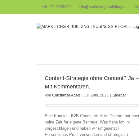
Zum
+49 172 8229909
info@marketing4building.de
Ko
Inhalt
springen
? Ja – Mit
Content-Strategie ohne Content? Ja –
Mit Kommentaren.
Von
Constanze Adelt
|
Juli 29th, 2025
|
Sidebar
Eine Kundin – B2B-Coach, stark im Thema, hat abe
keine Zeit für eigene Beiträge. Was habe ich ihr
vorgeschlagen und haben wir umgesetzt?
Persönliches Profil verwenden und strategisch