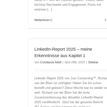
höchste Reichweite und Engagement, Posts mit
externen [...]
Weiterlesen
enntnisse aus
LinkedIn-Report 2025 – meine
Erkenntnisse aus Kapitel 1
Von
Constanze Adelt
|
April 29th, 2025
|
Sidebar
Linkedin Report 2025 von Just Connecting™, Richar
van der Blom ist verfügbar. Haben Sie ihn schon
bestellt und gelesen? Diese Woche war es wieder s
weit: Richard van der Blom hat die erste
Zusammenfassung des aktuellen LinkedIn-Report
2025 veröffentlicht. Jetzt hat der gesamte Bericht
251 Seiten und hier können Sie nicht nur