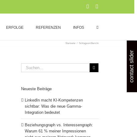
Xing
LinkedIn
ERFOLGE
REFERENZEN
INFOS
Startseite
/
Schlagwort:
Bericht
contact slider
Suche
nach:
Neueste Beiträge
LinkedIn macht KI-Kompetenzen
sichtbar: Was die neue Gamma-
Integration bedeutet
Beziehungsgraph vs. Interessengraph:
Warum 61 % meiner Impressionen