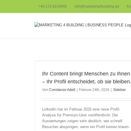
Zum
+49 172 8229909
info@marketing4building.de
Ko
Inhalt
springen
n – Ihr Profil
ben.
Ihr Content bringt Menschen zu Ihnen
– Ihr Profil entscheidet, ob sie bleiben
Von
Constanze Adelt
|
Februar 24th, 2026
|
Sidebar
LinkedIn hat im Februar 2026 eine neue Profil-
Analyse für Premium-User veröffentlicht. Die
Auswertungen zeigen sehr deutlich, wie schnell
Besucher abspringen, wenn ein Profil keinen klaren