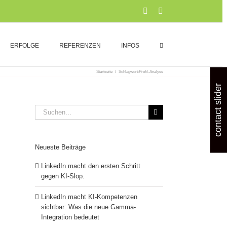
Xing
LinkedIn
ERFOLGE
REFERENZEN
INFOS
Startseite
/
Schlagwort:
Profil-Analyse
contact slider
Suche
nach:
Neueste Beiträge
LinkedIn macht den ersten Schritt
gegen KI-Slop.
LinkedIn macht KI-Kompetenzen
sichtbar: Was die neue Gamma-
Integration bedeutet