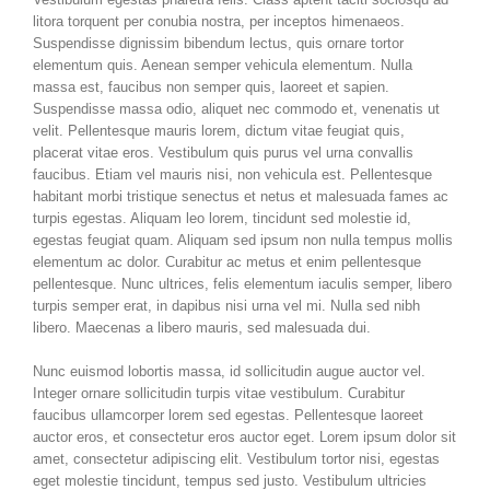
litora torquent per conubia nostra, per inceptos himenaeos.
Suspendisse dignissim bibendum lectus, quis ornare tortor
elementum quis. Aenean semper vehicula elementum. Nulla
massa est, faucibus non semper quis, laoreet et sapien.
Suspendisse massa odio, aliquet nec commodo et, venenatis ut
velit. Pellentesque mauris lorem, dictum vitae feugiat quis,
placerat vitae eros. Vestibulum quis purus vel urna convallis
faucibus. Etiam vel mauris nisi, non vehicula est. Pellentesque
habitant morbi tristique senectus et netus et malesuada fames ac
turpis egestas. Aliquam leo lorem, tincidunt sed molestie id,
egestas feugiat quam. Aliquam sed ipsum non nulla tempus mollis
elementum ac dolor. Curabitur ac metus et enim pellentesque
pellentesque. Nunc ultrices, felis elementum iaculis semper, libero
turpis semper erat, in dapibus nisi urna vel mi. Nulla sed nibh
libero. Maecenas a libero mauris, sed malesuada dui.
Nunc euismod lobortis massa, id sollicitudin augue auctor vel.
Integer ornare sollicitudin turpis vitae vestibulum. Curabitur
faucibus ullamcorper lorem sed egestas. Pellentesque laoreet
auctor eros, et consectetur eros auctor eget. Lorem ipsum dolor sit
amet, consectetur adipiscing elit. Vestibulum tortor nisi, egestas
eget molestie tincidunt, tempus sed justo. Vestibulum ultricies