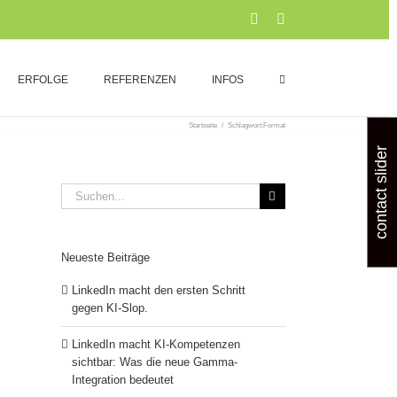
Xing
LinkedIn
ERFOLGE
REFERENZEN
INFOS
Startseite
/
Schlagwort:
Format
contact slider
Suche
nach:
Neueste Beiträge
LinkedIn macht den ersten Schritt
gegen KI-Slop.
LinkedIn macht KI-Kompetenzen
sichtbar: Was die neue Gamma-
Integration bedeutet