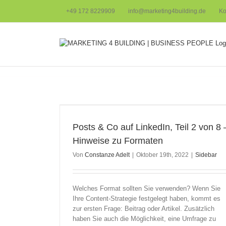
Zum
+49 172 8229909
info@marketing4building.de
Ko
Inhalt
springen
8 – Hinweise zu
Posts & Co auf LinkedIn, Teil 2 von 8 
Hinweise zu Formaten
Von
Constanze Adelt
|
Oktober 19th, 2022
|
Sidebar
Welches Format sollten Sie verwenden? Wenn Sie
Ihre Content-Strategie festgelegt haben, kommt es
zur ersten Frage: Beitrag oder Artikel. Zusätzlich
haben Sie auch die Möglichkeit, eine Umfrage zu