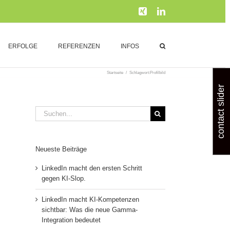
Xing
LinkedIn
ERFOLGE
REFERENZEN
INFOS
Startseite
/
Schlagwort:
Profilbild
contact slider
Suche
nach:
Neueste Beiträge
LinkedIn macht den ersten Schritt
gegen KI-Slop.
LinkedIn macht KI-Kompetenzen
sichtbar: Was die neue Gamma-
Integration bedeutet