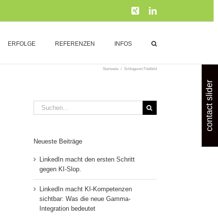
Xing
LinkedIn
ERFOLGE
REFERENZEN
INFOS
Startseite
/
Schlagwort:
Titelbild
contact slider
Suche
nach:
Neueste Beiträge
LinkedIn macht den ersten Schritt
gegen KI-Slop.
LinkedIn macht KI-Kompetenzen
sichtbar: Was die neue Gamma-
Integration bedeutet